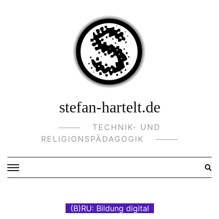
Skip
to
content
stefan-hartelt.de
TECHNIK- UND
RELIGIONSPÄDAGOGIK
(B)RU: Bildung digital